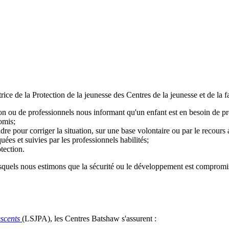
ctrice de la Protection de la jeunesse des Centres de la jeunesse et de l
tion ou de professionnels nous informant qu'un enfant est en besoin de pr
omis;
ndre pour corriger la situation, sur une base volontaire ou par le recours 
ées et suivies par les professionnels habilités;
otection.
squels nous estimons que la sécurité ou le développement est compromis. 
escents
(LSJPA), les Centres Batshaw s'assurent :